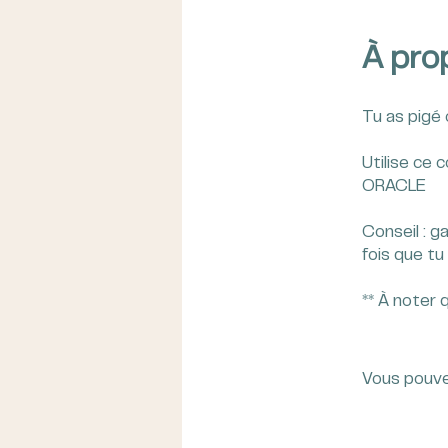
À pro
Tu as pigé 
Utilise ce 
ORACLE
Conseil : 
fois que t
** À noter 
Vous pouve