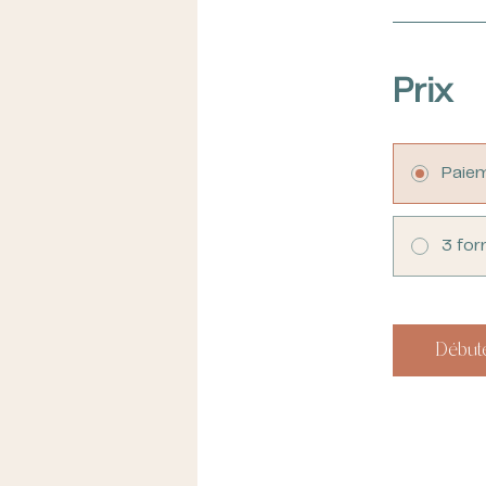
Prix
Paiem
3 for
Début