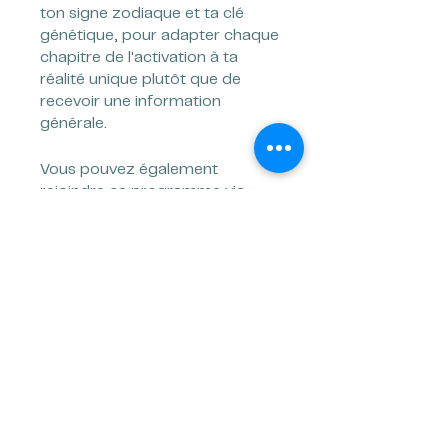
ton signe zodiaque et ta clé
génétique, pour adapter chaque
chapitre de l'activation à ta
réalité unique plutôt que de
recevoir une information
Vous pouvez également
rejoindre ce programme via
l'appli mobile.
Aller sur l'appli
Prix
Paiement unique
CA$155.00