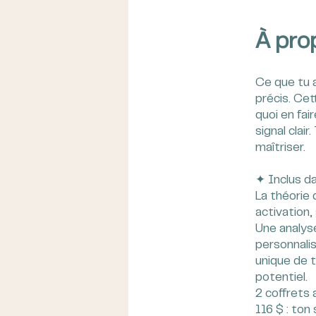
À pro
Ce que tu a
précis. Cet
quoi en fai
signal clair
maîtriser.
✦ Inclus da
La théorie 
activation,
Une analys
personnalis
unique de t
potentiel.
2 coffrets 
116 $ : ton