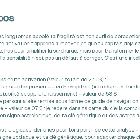
pos
s longtemps appelé ta fragilité est ton outil de perception
te activation t'apprend à recevoir ce que tu captais déjà s
re. Pas pour amplifier la surcharge, mais pour transformer le
. Ta sensibilité n'est pas un défaut à corriger. C'est une inte
ns cette activation (valeur totale de 271 $) :
du potentiel présentée en 5 chapitres (introduction, fonda
 stabilité et approfondissement) - valeur de 58 $
e personnalisée remise sous forme de guide de navigation
é - valeur de 97 $ : je repère dans ta carte du ciel la comb
on signe astrologique, de ta clé génétique et des astres 
astrologiques identifiés pour toi à partir de cette analyse -
 signe zodiaque et ta clé génétique, pour adapter chaque c