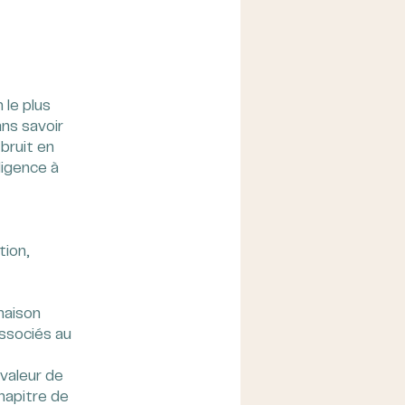
 le plus
ans savoir
 bruit en
lligence à
tion,
inaison
associés au
 valeur de
hapitre de