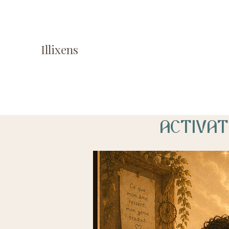
Illixens
Activati