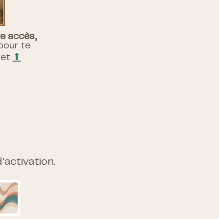
re accès,
 pour te
ret
⬆︎
d'activation.