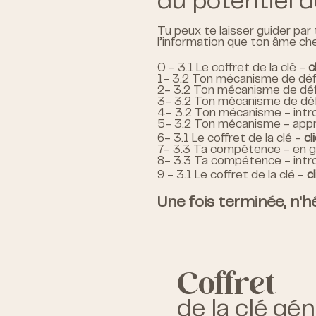
du potentiel d
Tu peux te laisser guider par 
l’information que ton âme che
0 - 3.1 Le coffret de la clé -
c
1- 3.2 Ton mécanisme de déf
2- 3.2 Ton mécanisme de dé
3- 3.2 Ton mécanisme de déf
4- 3.2 Ton mécanisme - intr
5- 3.2 Ton mécanisme - appr
6- 3.1 Le coffret de la clé -
cl
7- 3.3 Ta compétence - en g
8- 3.3 Ta compétence - intr
9 - 3.1 Le coffret de la clé -
c
Une fois terminée, n'hé
Coffret
de la clé gé