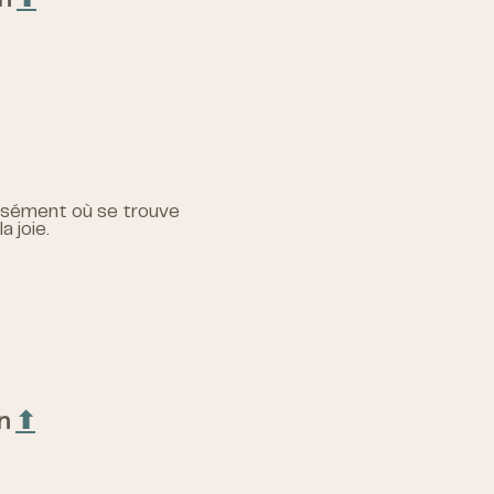
on
⬆︎
écisément où se trouve
 joie.
on
⬆︎