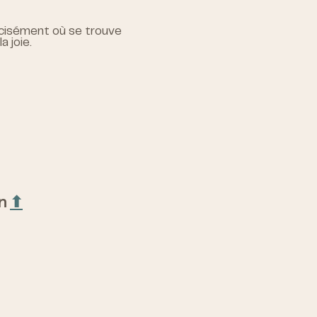
précisément où se trouve
 joie.
on
⬆︎