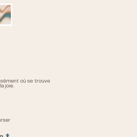
écisément où se trouve
a joie.
erser