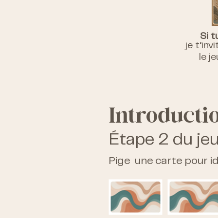
Si t
je t’in
le j
Introducti
Étape 2 du jeu
Pige une carte pour ide