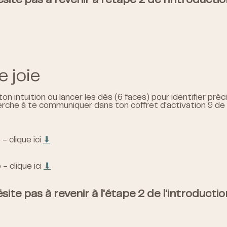
site pas à revenir à l'étape 2 de l'introducti
e joie
ton intuition ou lancer les dés (6 faces) pour identifier pr
rche à te communiquer dans ton coffret d'activation 9 de la
- clique ici
⬇︎
- clique ici
⬇︎
site pas à revenir à l'étape 2 de l'introducti