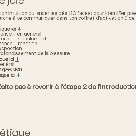
e joie
ton intuition ou lancer les dés (10 faces) pour identifier 
rche à te communiquer dans ton coffret d'activation 9 de la
lique ici
⬇︎
ense - en général
fense - refoulement
ense - réaction
ospection
ofondissement de la blessure
ique ici
⬇︎
énéral
ospection
lique ici
⬇︎
site pas à revenir à l'étape 2 de l'introducti
nétique