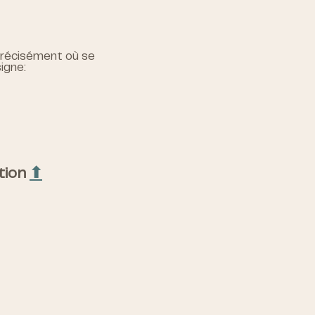
r précisément où se
igne:
ction
⬆︎